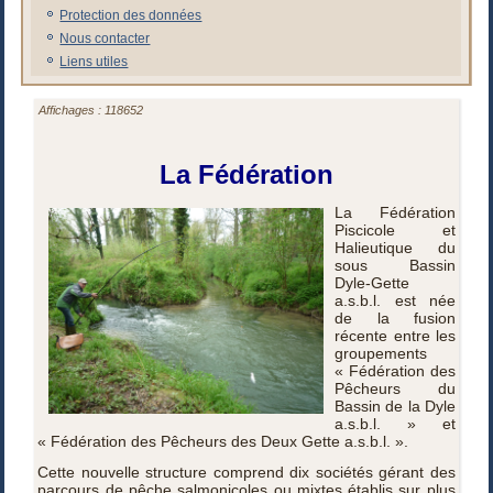
Protection des données
Nous contacter
Liens utiles
Affichages : 118652
La Fédération
La Fédération
Piscicole et
Halieutique du
sous Bassin
Dyle-Gette
a.s.b.l. est née
de la fusion
récente entre les
groupements
« Fédération des
Pêcheurs du
Bassin de la Dyle
a.s.b.l. » et
« Fédération des Pêcheurs des Deux Gette a.s.b.l. ».
Cette nouvelle structure comprend dix sociétés gérant des
parcours de pêche salmonicoles ou mixtes établis sur plus