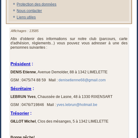
Protection des données
Nous contacter
Liens utiles
Affichages : 13585
Afin d'obtenir des informations sur notre club (parcours, carte
d'adhésion, règlements...) vous pouvez vous adresser à une des
personnes suivantes :
Président
:
DENIS Etienne
, Avenue Demolder, 88 à 1342 LIMELETTE
GSM : 0475/74 88 59 Mail :
denisetienne68@gmail.com
Sécrétaire
:
LEBRUN Yves
, Chaussée de Lasne, 48 à 1330 RIXENSART
GSM : 0476/719846 Mail :
yves.lebrun@hotmail.be
Trésorier
:
GILLOT Michel
, Clos des mésanges, 5 à 1342 LIMELETTE
Bonne pêche!