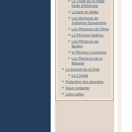
La Truite de la Petite
Gette d'Hélécine
La fario du Maka
Les pêcheurs de
Jodoigne-Souveraine
Les Pêcheurs de l'Orne
Le Pêcheur Gethois
Les Pêcheurs du
Buston
le Pêcheur Lumaytois
Les Pêcheurs de la
Malaise
Le brochet de la Dyle
Le Comité
Protection des données
Nous contacter
Liens utiles